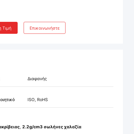
η Τιμή
Επικοινωνήστε
α
Διαφανής
οιητικό
ISO, RoHS
ακρίβειας
,
2.2g/cm3 σωλήνες χαλαζία