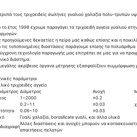
τρυπά τους τριχοειδείς σωλήνες γυαλιού χαλαζία πολυ-τρυπών υψ
 το έτος 1998 έχουμε παραγάγει τα τριχοειδή αγγεία γυαλιού στ
αρμογών.
ς προηγούμενες δεκαετίες η πείρα μας καθώς επίσης και η ποικι
 τις τυποποιημένες διαστάσεις παράγουμε επίσης τα πολυάριθμα 
ύγχρονη τεχνολογία παραγωγής μας επιτρέπει σε μας για να πραγ
νικό διάστημα.
μεγάλης ακρίβειας όργανα μέτρησης εξασφαλίζουν συμμόρφωση μ
νικές παράμετροι
λικό τριχοειδές αγγείο
ράμετρος
Διάμετρος
Ανοχή
Μ
κος
1~2000
±0.2
0.2~11
±0.03
χ
τότητα
0.06~10
±0.03
κό
Γυαλί χαλαζία, borosilicate γυαλί, και άλλα υλικά
Άλλες διαστάσεις και ανοχές μπορούν να κατασκευαστ
οδιαγραφή
απαιτήσεις πελατών