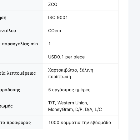
ZCQ
ηση
ISO 9001
οντέλου
COem
 παραγγελίας min
1
USD0.1 per piece
Χαρτοκιβώτιο, ξύλινη
ία λεπτομέρειες
περίπτωση
παράδοσης
5 εργάσιμες ημέρες
T/T, Western Union,
ηρωμής
MoneyGram, D/P, D/A, L/C
ητα προσφοράς
1000 κομμάτια την εβδομάδα