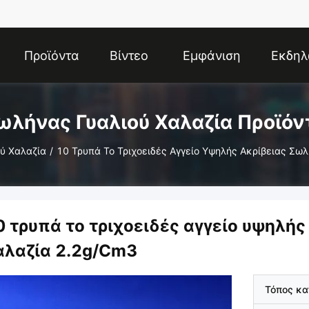
Προϊόντα
Βίντεο
Εμφάνιση
Εκδηλ
VR
ωλήνας Γυαλιού Χαλαζία Προϊόν
ύ Χαλαζία
/
10 Τρυπά Το Τριχοειδές Αγγείο Υψηλής Ακρίβειας Σω
0 τρυπά το τριχοειδές αγγείο υψηλή
αλαζία 2.2g/Cm3
Τόπος κ