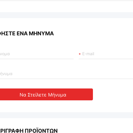
ΦΉΣΤΕ ΈΝΑ ΜΉΝΥΜΑ
Να Στείλετε Μήνυμα
ΡΙΓΡΑΦΉ ΠΡΟΪΌΝΤΩΝ