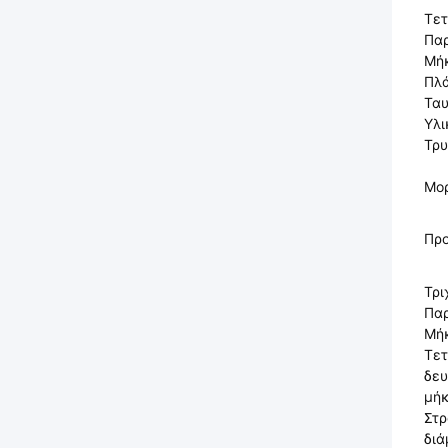
Τετ
Πα
Μή
Πλ
Ταυ
Υλι
Τρ
Μο
Πρ
Τρι
Πα
Μή
Τετ
δευ
μή
Στρ
διά