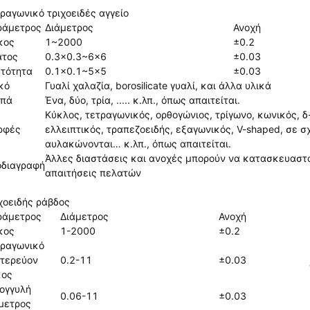
ραγωνικό τριχοειδές αγγείο
ράμετρος
Διάμετρος
Ανοχή
κος
1~2000
±0.2
άτος
0.3x0.3~6x6
±0.03
τότητα
0.1x0.1~5x5
±0.03
κό
Γυαλί χαλαζία, borosilicate γυαλί, και άλλα υλικά
υπά
Ένα, δύο, τρία, ..... κ.λπ., όπως απαιτείται.
Κύκλος, τετραγωνικός, ορθογώνιος, τρίγωνο, κωνικός, 
ρφές
ελλειπτικός, τραπεζοειδής, εξαγωνικός, V-shaped, σε σ
αυλακώνονται… κ.λπ., όπως απαιτείται.
Άλλες διαστάσεις και ανοχές μπορούν να κατασκευαστ
οδιαγραφή
απαιτήσεις πελατών
χοειδής ράβδος
ράμετρος
Διάμετρος
Ανοχή
κος
1-2000
±0.2
ραγωνικό
τερεύον
0.2-11
±0.03
κος
ογγυλή
0.06-11
±0.03
μετρος