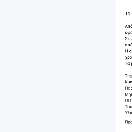
10 
Από
εφ
Στι
από
Η σ
χρο
Τα 
Τεχ
Κυκ
Πα
Μή
OD
Ταυ
Υλι
Πρ