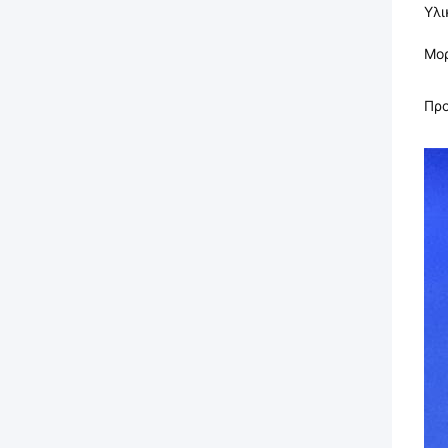
Υλι
Μο
Πρ