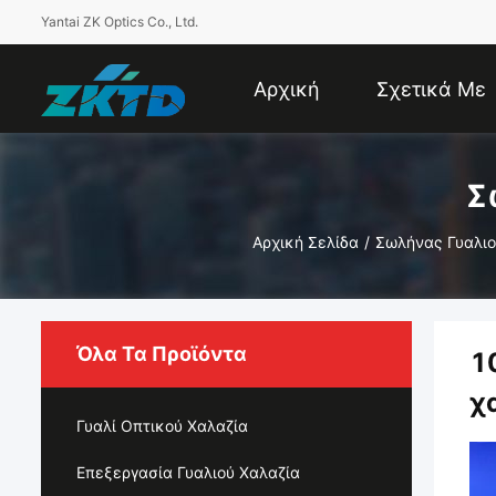
Yantai ZK Optics Co., Ltd.
Αρχική
Σχετικά Με
Σελίδα
Εμάς
Σ
Αρχική Σελίδα
/
Σωλήνας Γυαλιο
Όλα Τα Προϊόντα
1
χ
Γυαλί Οπτικού Χαλαζία
Επεξεργασία Γυαλιού Χαλαζία