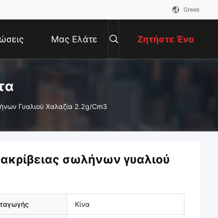
Greek
ώσεις
Μας Ελάτε
Ζητήστε Ένα
Σε Επαφή
Απόσπασμα
τα
λήνων Γυαλιού Χαλαζία 2.2g/Cm3
Με
ς ακρίβειας σωλήνων γυαλιού
αταγωγής
Κίνα