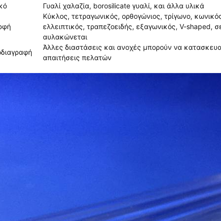
κό
Γυαλί χαλαζία, borosilicate γυαλί, και άλλα υλικά
Κύκλος, τετραγωνικός, ορθογώνιος, τρίγωνο, κωνικό
ρφή
ελλειπτικός, τραπεζοειδής, εξαγωνικός, V-shaped, σ
αυλακώνεται
Άλλες διαστάσεις και ανοχές μπορούν να κατασκευ
οδιαγραφή
απαιτήσεις πελατών