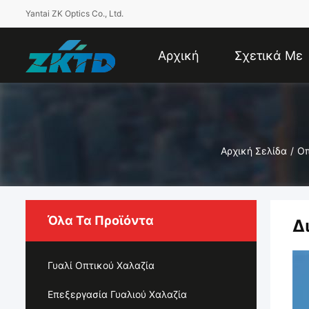
Yantai ZK Optics Co., Ltd.
Αρχική
Σχετικά Με
Σελίδα
Εμάς
Αρχική Σελίδα
/
Οπ
Όλα Τα Προϊόντα
Δ
Γυαλί Οπτικού Χαλαζία
Επεξεργασία Γυαλιού Χαλαζία