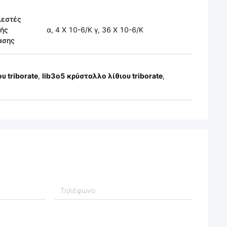
λεστές
κής
α, 4 Χ 10-6/K γ, 36 Χ 10-6/K
ασης
υ triborate
,
lib3o5 κρύσταλλο λίθιου triborate
,