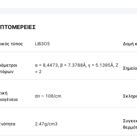
ΠΤΟΜΈΡΕΙΕΣ
ικός τύπος
LiB3O5
Δομή 
άμετροι
α = 8,4473, β = 7.3788Å, γ = 5.1395Å, Ζ
Σημείο
ττάρων
= 2
ική
dn ~ 106/cm
Σκληρ
ιογένεια
Συγκε
κνότητα
2.47g/cm3
θερμό