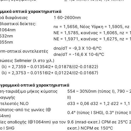
μμικά οπτικά χαρακτηριστικά
ρά διαφάνειας
1 60-2600nm
θλαστικοί δείκτες:
nx = 1,5656, Νέος Υόρκη = 1,5905, nz
 1064nm
ΝΕ = 1,5785, κανένας = 1,6065, nz = 
 532nm
ΝΕ = 1,5971, κανένας = 1,6275, nz = 
 355nm
dno/dT = -9,3 Χ 10-6/°C
rm-οπτικοί συντελεστές
dne/dT = -16,6 Χ 10-6/°C
σώσεις Sellmeier (λ στο χιλ.)
 (λ) = 2,7359 – 0.01354l2+ 0,01878/(l2-0.01822)
 (λ) = 2,3753 – 0.01516l2+ 0,01224/(l2-0.01667)
γραμμικά οπτικά χαρακτηριστικά
η-ταιριάξιμο μήκος κύματος
554 – 30%0nm (τύπος Ι), 790 –
ραγωγής
ΙΙ)
ντελεστές NLO
d33 = 0,06 d32 = 1,2 d22 = 1,1
ίπατος-από τις γωνίες (@
0.4° (τύπος Ι SHG), 0.3° (τύπος 
64nm)
ίες αποδοχής (@1064nm) για τον
9.6 (mrad-εκατ.) CPM σε 25°C 
ο Ι SHG
εκατ.) NCPM σε 150°C