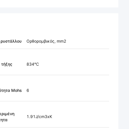
κρυστάλλου
Ορθορομβικός, mm2
 τήξης
834°C
ότητα Mohs
6
κριμένη
1.91J/cm3xK
τητα