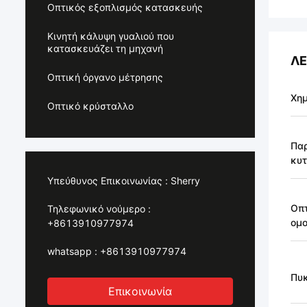
Οπτικός εξοπλισμός κατασκευής
Κινητή κάλυψη γυαλιού που
κατασκευάζει τη μηχανή
ΛΕ
Οπτική όργανο μέτρησης
Χημ
Οπτικό κρύσταλλο
Παρ
κυ
Υπεύθυνος Επικοινωνίας :
Sherry
Οπτ
Τηλεφωνικό νούμερο :
ομο
+8613910977974
whatsapp :
+8613910977974
Πυ
Επικοινωνία