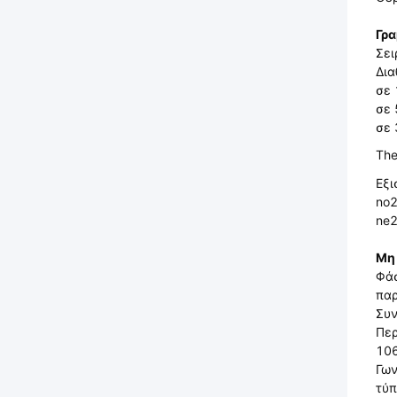
Γρα
Σει
Δια
σε
σε
σε
The
Εξι
no2
ne2
Μη 
Φάσ
πα
Συ
Περ
10
Γων
τύπ