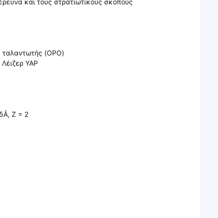
 έρευνα και τους στρατιωτικούς σκοπούς
ς ταλαντωτής (OPO)
 Λέιζερ YAP
5Å, Ζ = 2