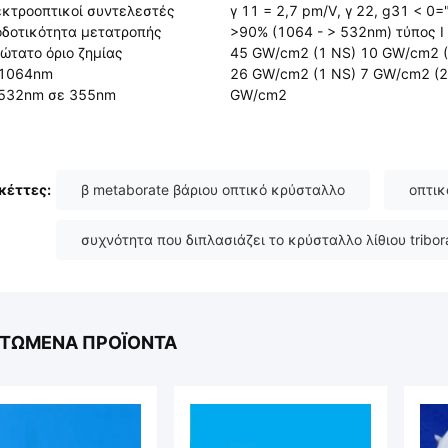
κτροοπτικοί συντελεστές
γ 11 = 2,7 pm/V, γ 22, g31 < 0=
δοτικότητα μετατροπής
>90% (1064 - > 532nm) τύπος Ι
ώτατο όριο ζημίας
45 GW/cm2 (1 NS) 10 GW/cm2 (
 1064nm
26 GW/cm2 (1 NS) 7 GW/cm2 (2
 532nm σε 355nm
GW/cm2
κέττες:
β metaborate βάριου οπτικό κρύσταλλο
οπτικ
συχνότητα που διπλασιάζει το κρύσταλλο λίθιου tribor
ΣΤΏΜΕΝΑ ΠΡΟΪΌΝΤΑ