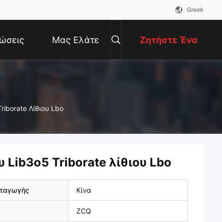
Greek
ώσεις
Μας Ελάτε
Ζητήστε Ένα
Σε Επαφή
Απόσπασμα
iborate Λίθιου Lbo
Με
Lib3o5 Triborate λίθιου Lbo
αταγωγής
Κίνα
ZCQ