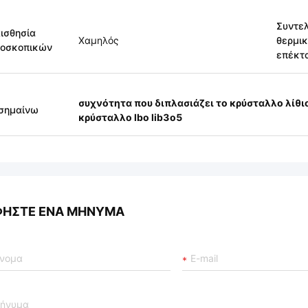
Συντε
ισθησία
Χαμηλός
θερμι
ροσκοπικών
επέκτ
συχνότητα που διπλασιάζει το κρύσταλλο λίθιο
σημαίνω
κρύσταλλο lbo lib3o5
ΦΉΣΤΕ ΈΝΑ ΜΉΝΥΜΑ