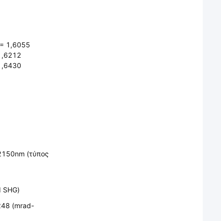
 = 1,6055
1,6212
1,6430
 2150nm (τύπος
ΙΙ SHG)
248 (mrad-