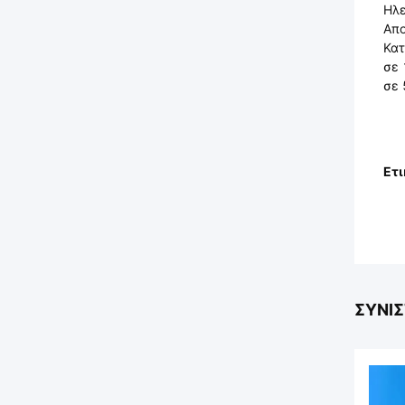
Ηλε
Απο
Κατ
σε
σε
Ετι
ΣΥΝΙ