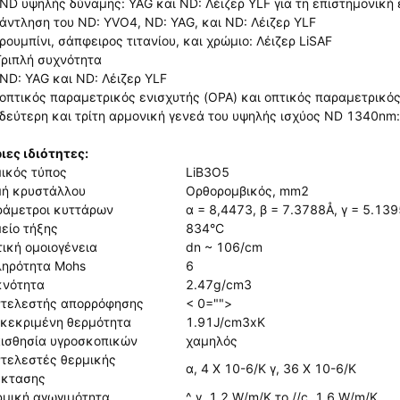
 ND υψηλής δύναμης: YAG και ND: Λέιζερ YLF για τη επιστημονική
 άντληση του ND: YVO4, ND: YAG, και ND: Λέιζερ YLF
 ρουμπίνι, σάπφειρος τιτανίου, και χρώμιο: Λέιζερ LiSAF
Τριπλή συχνότητα
 ND: YAG και ND: Λέιζερ YLF
 οπτικός παραμετρικός ενισχυτής (OPA) και οπτικός παραμετρικό
 δεύτερη και τρίτη αρμονική γενεά του υψηλής ισχύος ND 1340nm:
ιες ιδιότητες:
ικός τύπος
LiB3O5
ή κρυστάλλου
Ορθορομβικός, mm2
άμετροι κυττάρων
α = 8,4473, β = 7.3788Å, γ = 5.139
είο τήξης
834°C
ική ομοιογένεια
dn ~ 106/cm
ηρότητα Mohs
6
κνότητα
2.47g/cm3
ντελεστής απορρόφησης
< 0="">
κεκριμένη θερμότητα
1.91J/cm3xK
ισθησία υγροσκοπικών
χαμηλός
τελεστές θερμικής
α, 4 Χ 10-6/K γ, 36 Χ 10-6/K
έκτασης
μική αγωγιμότητα
^ γ, 1,2 W/m/K το //c, 1,6 W/m/K