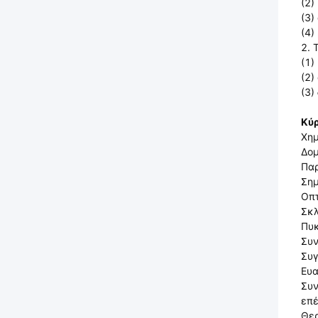
(2)
(3)
(4)
2. 
(1)
(2)
(3)
Κύρ
Χημ
Δομ
Παρ
Σημ
Οπτ
Σκλ
Πυ
Συ
Συγ
Ευα
Συν
επ
Θερ