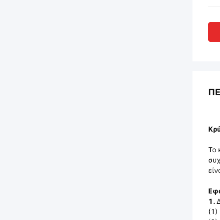
ΠΕ
Κρύ
Το 
συχ
είν
Εφ
1.
(1)