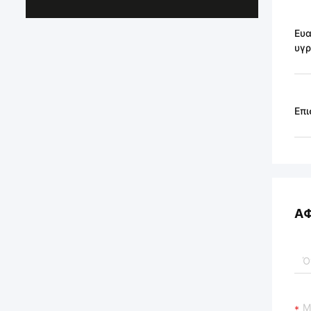
Ευα
υγ
Επι
Α