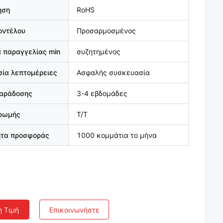
ηση
RoHS
οντέλου
Προσαρμοσμένος
 παραγγελίας min
συζητημένος
ία λεπτομέρειες
Ασφαλής συσκευασία
παράδοσης
3-4 εβδομάδες
ηρωμής
T/T
ητα προσφοράς
1000 κομμάτια το μήνα
η Τιμή
Επικοινωνήστε