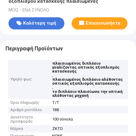
εξοπλισμού κατασκευής πλαισιωμένες
MOQ：ΕΝΑ ΣΥΝΟΛΟ
Καλύτερη τιμή
Επικοινωνήστε
Περιγραφή Προϊόντων
πλαισιωμένος διπλάσιο
γυαλίζοντας οπτικός εξοπλισμός
κατασκευής
,
Υψηλό φως
πλαισιωμένος διπλάσιο αλέθοντας
οπτικός εξοπλισμός κατασκευής
,
το διπλάσιο πλαισίωσε την οπτική
αλέθοντας μηχανή
Όροι πληρωμής
T/T
Αριθμό μοντέλου
18B
Δυνατότητα
100 σύνολα
προσφοράς
Μάρκα
ZKTD
Πιστοποίηση
NONE