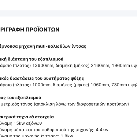
ΡΙΓΡΑΦΉ ΠΡΟΪΌΝΤΩΝ
τέμνουσα μηχανή muti-καλωδίων ίντσας
ική διάσταση του εξοπλισμού
άρσιο (πλάτος) 13600mm, διαμήκη (μήκος) 2160mm, 1960mm υψ
ικές διαστάσεις του συστήματος ψύξης
άρσιο (πλάτος) 1000mm, διαμήκες (μήκος) 1060mm, 730mm υψη
ος του εξοπλισμού
 μετρικός τόνος (απόκλιση λόγω των διαφορετικών προτύπων)
κτρικά τεχνικά στοιχεία
Δύναμη 15kw αξόνων
ύναμη μέσα και του καθορισμού της μηχανής: 4.4kw
ύναμη της μηχανής έντασης: 1.8kw