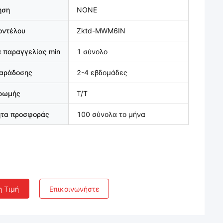
ηση
NONE
οντέλου
Zktd-MWM6IN
 παραγγελίας min
1 σύνολο
παράδοσης
2-4 εβδομάδες
ηρωμής
T/T
ητα προσφοράς
100 σύνολα το μήνα
η Τιμή
Επικοινωνήστε