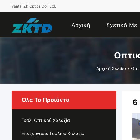
Yantai ZK Optics Co., Ltd.
Αρχική
Σχετικά Με
Σελίδα
Εμάς
Οπτικ
Αρχική Σελίδα
/
Οπτ
Όλα Τα Προϊόντα
6
Γυαλί Οπτικού Χαλαζία
Επεξεργασία Γυαλιού Χαλαζία