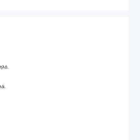
ηλό.
λά.