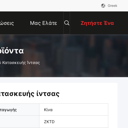
Greek
ώσεις
Μας Ελάτε
Ζητήστε Ένα
Σε Επαφή
Απόσπασμα
οϊόντα
ύ Κατασκευής Ίντσας
Με
ατασκευής ίντσας
αταγωγής
Κίνα
ZKTD