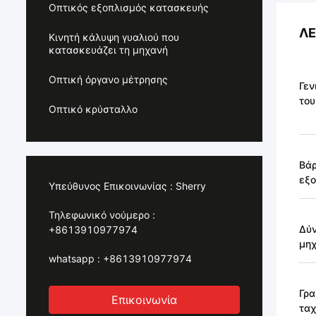
Οπτικός εξοπλισμός κατασκευής
ΛΕ
Κινητή κάλυψη γυαλιού που
κατασκευάζει τη μηχανή
Οπτική όργανο μέτρησης
Γεν
του
Οπτικό κρύσταλλο
Βάρ
εξο
Υπεύθυνος Επικοινωνίας :
Sherry
Τηλεφωνικό νούμερο :
Δύν
+8613910977974
μηχ
whatsapp :
+8613910977974
Γρα
Επικοινωνία
ταχ