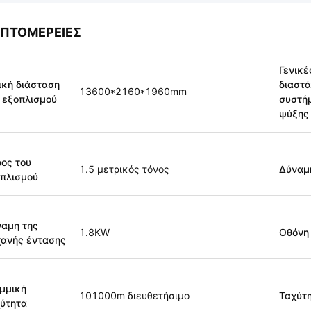
ΠΤΟΜΈΡΕΙΕΣ
Γενικέ
ική διάσταση
διαστά
13600*2160*1960mm
 εξοπλισμού
συστή
ψύξης
ος του
1.5 μετρικός τόνος
Δύναμ
πλισμού
αμη της
1.8KW
Οθόνη
ανής έντασης
μμική
101000m διευθετήσιμο
Ταχύτ
ύτητα