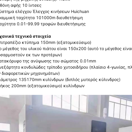
θόνη αφής 10 ίντσες
ύστημα ελέγχου Έλεγχος κινήσεων Huichuan
ραμμική ταχύτητα 101000m διευθετήσιμη
αχύτητα 0.01-99.99 τροφών διευθετήσιμης
ανικά τεχνικά στοιχεία
πιτραπέζιο κτύπημα 150mm (εξατομικεύσιμο)
ο μέγεθος του υλικού πιάτου είναι 150x200 (αυτό το μέγεθος είν
σαρμοστούν εκ των προτέρων)
ατακόρυφο της ανύψωσης του σώματος 0.01mm
νεξάρτητο κονδυλώδες τρίποδο χυτοσιδήρου (πλαίσιο 4-γωνίας, πλ
 διαφορετικών μηχανημάτων)
ιάμετρος 135170mm κυλίνδρων (διπλός μυτερός κύλινδρος)
ήκος 200mm (εξατομικεύσιμο) κυλίνδρων