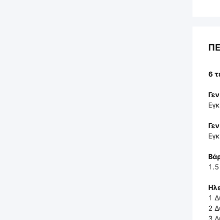
ΠΕ
6 
Γεν
Εγκ
Γεν
Εγκ
Βάρ
1.5
Ηλε
1 
2 Δ
3 Δ