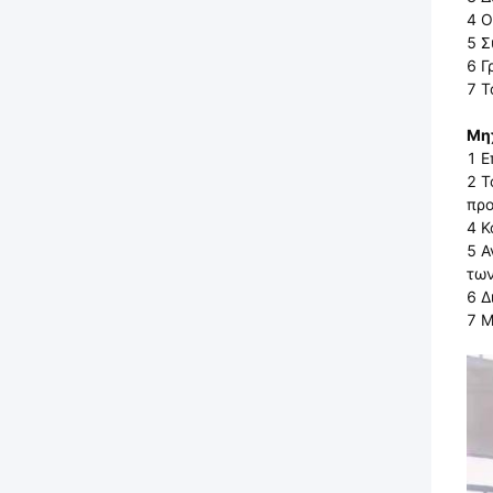
4 Ο
5 Σ
6 Γ
7 Τ
Μηχ
1 Ε
2 Τ
προ
4 Κ
5 Α
των
6 Δ
7 Μ