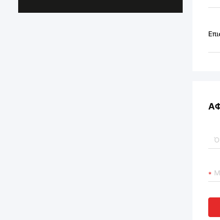
Επι
Α