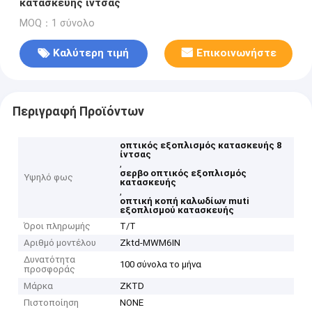
κατασκευής ίντσας
MOQ：1 σύνολο
Καλύτερη τιμή
Επικοινωνήστε
Περιγραφή Προϊόντων
οπτικός εξοπλισμός κατασκευής 8
ίντσας
,
σερβο οπτικός εξοπλισμός
Υψηλό φως
κατασκευής
,
οπτική κοπή καλωδίων muti
εξοπλισμού κατασκευής
Όροι πληρωμής
T/T
Αριθμό μοντέλου
Zktd-MWM6IN
Δυνατότητα
100 σύνολα το μήνα
προσφοράς
Μάρκα
ZKTD
Πιστοποίηση
NONE