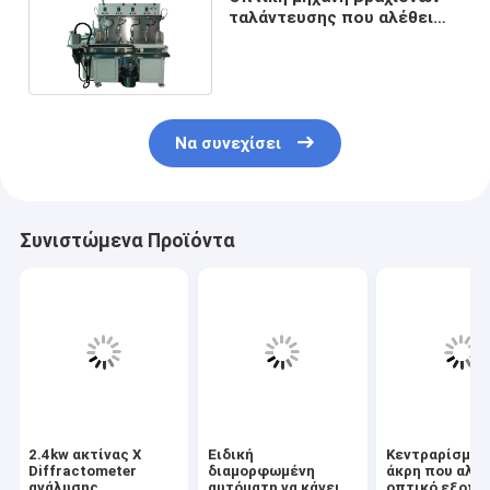
ταλάντευσης που αλέθει
και που γυαλίζει
Να συνεχίσει
Συνιστώμενα Προϊόντα
2.4kw ακτίνας X
Ειδική
Κεντραρίσματ
Diffractometer
διαμορφωμένη
άκρη που αλέθ
ανάλυσης
αυτόματη να κάνει
οπτικό εξοπλ