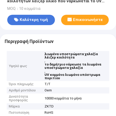
κοιλοτήτων λέιζερ υλικό που ναρκώνεται το UV
που κόβεται για
MOQ：10 κομμάτια
Καλύτερη τιμή
Επικοινωνήστε
Περιγραφή Προϊόντων
λιωμένα υποστρώματα χαλαζία
λέιζερ κοιλότητα
,
το δημήτριο νάρκωσε τα λιωμένα
Υψηλό φως
υποστρώματα χαλαζία
,
UV κομμένο λιωμένο υπόστρωμα
πυριτίου
Όροι πληρωμής
T/T
Αριθμό μοντέλου
Oem
Δυνατότητα
10000 κομμάτια το μήνα
προσφοράς
Μάρκα
ZKTD
Πιστοποίηση
RoHS