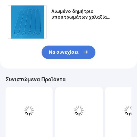
Λιωμένο δημήτριο
υποστρωμάτων χαλαζία
κοιλοτήτων λέιζερ υλικό που
ναρκώνεται το UV που κόβεται
για
Να συνεχίσει
Συνιστώμενα Προϊόντα