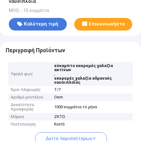
ναυσιπλοΐα
MOQ：10 κομμάτια
Καλύτερη τιμή
Επικοινωνήστε
Περιγραφή Προϊόντων
εύκαμπτο εκκρεμές χαλαζία
ακτίνων
Υψηλό φως
,
εκκρεμές χαλαζία αδρανούς
ναυσιπλοΐας
Όροι πληρωμής
T/T
Αριθμό μοντέλου
Oem
Δυνατότητα
1000 κομμάτια το μήνα
προσφοράς
Μάρκα
ZKTD
Πιστοποίηση
RoHS
Δείτε περισσότερων