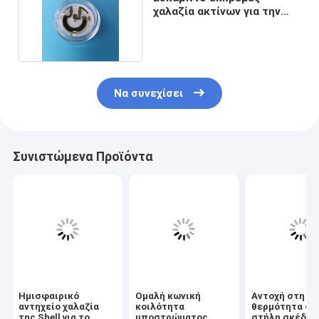
χαλαζία ακτίνων για την
αδρανή ναυσιπλοΐα
Να συνεχίσει
Συνιστώμενα Προϊόντα
Ημισφαιρικό
Ομαλή κωνική
Αντοχή στη
αντηχείο χαλαζία
κοιλότητα
θερμότητα στ
της Shell για το
υποστρώματος
στήλη σκέδασ