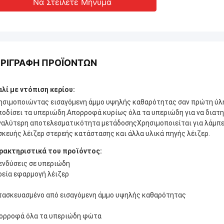
Να Στείλετε Μήνυμα
ΡΙΓΡΑΦΉ ΠΡΟΪΌΝΤΩΝ
αλί με ντόπιση κερίου:
ησιμοποιώντας εισαγόμενη άμμο υψηλής καθαρότητας σαν πρώτη ύλη, 
ποδίσει τα υπεριώδη.Απορροφά κυρίως όλα τα υπεριώδη για να διατηρ
γαλύτερη αποτελεσματικότητα μετάδοσηςΧρησιμοποιείται για λάμπες 
σκευής λέιζερ στερεής κατάστασης και άλλα υλικά πηγής λέιζερ.
ρακτηριστικά του προϊόντος:
ενδύσεις σε υπεριώδη
ρεία εφαρμογή λέιζερ
τασκευασμένο από εισαγόμενη άμμο υψηλής καθαρότητας
ορροφά όλα τα υπεριώδη φώτα