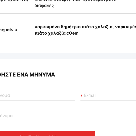
διαφανές
ναρκωμένο δημήτριο πιάτο χαλαζία
,
ναρκωμέν
σημαίνω
πιάτο χαλαζία cOem
ΦΉΣΤΕ ΈΝΑ ΜΉΝΥΜΑ