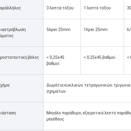
αράλληλος
3 λεπτά τόξου
1 λεπτό τόξου
3
ιαστρέβλωση 
5λper 25mm
1λper 25mm
λ
ύματος
ροστατευτική βέλος
< 0,25x45 
< 0,25x45 βαθμοί
< 
βαθμοί
χήμα
Δωμάτια κυκλικών, τετραγωνικών, τριγωνικώ
σχημάτων
ιάσταση
Μεγάλο παράθυρο, εξαιρετικά λεπτό παράθυ
μεγέθους