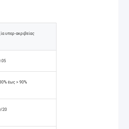
ξία υπερ-ακριβείας
.05
 80% έως > 90%
0/20