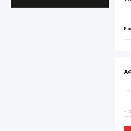
Επι
Α