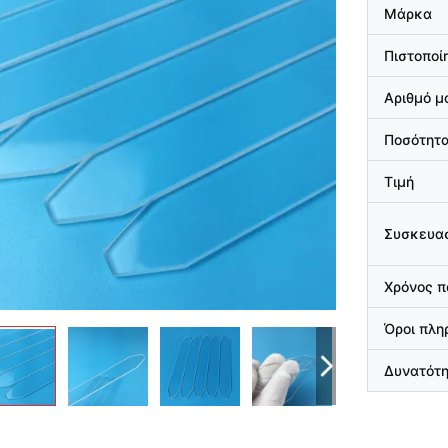
Μάρκα
Πιστοποί
Αριθμό μ
Ποσότητα
Τιμή
Συσκευασ
Χρόνος 
Όροι πλ
Δυνατότ