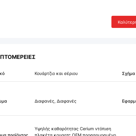
Καλύτερ
ΠΤΟΜΈΡΕΙΕΣ
κό
Κουάρτζιο και σέριου
Σχήμα
ώμα
Διαφανές, Διαφανές
Εφαρμ
Υψηλής καθαρότητας Cerium ντόπιση
μα προϊόντος
πλακέτα κουαρτς OEM προσαρμοσμένο