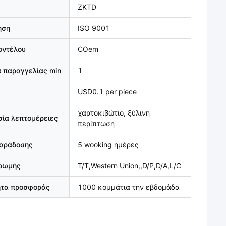
ZKTD
ηση
ISO 9001
οντέλου
COem
 παραγγελίας min
1
USD0.1 per piece
χαρτοκιβώτιο, ξύλινη
ία λεπτομέρειες
περίπτωση
παράδοσης
5 wooking ημέρες
ηρωμής
T/T,Western Union,,D/P,D/A,L/C
ητα προσφοράς
1000 κομμάτια την εβδομάδα