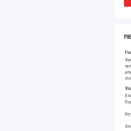
ΠΕ
Γυ
Χρ
εμ
με
συ
Χα
Επ
Ευ
Κα
Απ