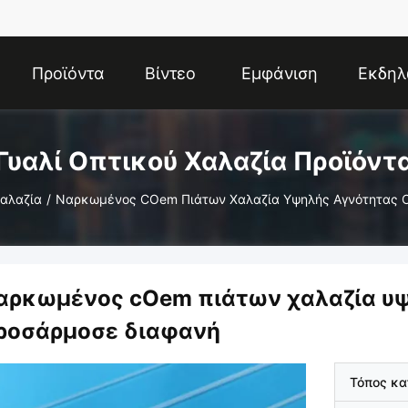
Προϊόντα
Βίντεο
Εμφάνιση
Εκδηλ
VR
Γυαλί Οπτικού Χαλαζία Προϊόντ
Χαλαζία
/
Ναρκωμένος COem Πιάτων Χαλαζία Υψηλής Αγνότητας Ο
αρκωμένος cOem πιάτων χαλαζία υψ
ροσάρμοσε διαφανή
Τόπος κ