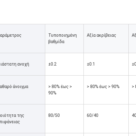
αράμετρος
Τυποποιημένη 
Αξία ακρίβειας
Α
βαθμίδα
ιάστατη ανοχή
±0.2
±0.1
±0
αθαρό άνοιγμα
> 80% έως > 
> 80% έως > 90%
>
90%
οιότητα της 
80/50
60/40
4
πιφάνειας