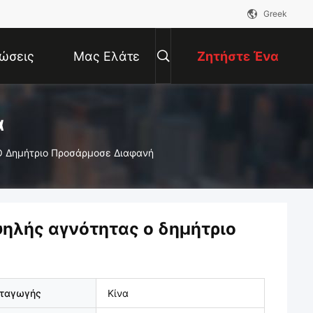
Greek
ώσεις
Μας Ελάτε
Ζητήστε Ένα
Σε Επαφή
Απόσπασμα
α
 Δημήτριο Προσάρμοσε Διαφανή
Με
ηλής αγνότητας ο δημήτριο
αταγωγής
Κίνα