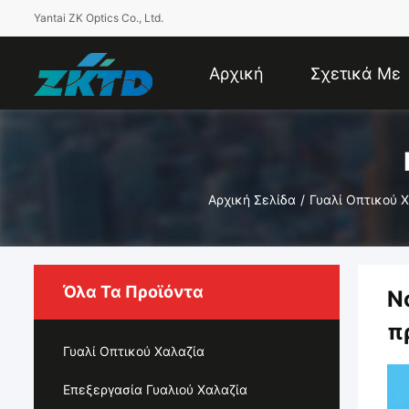
Yantai ZK Optics Co., Ltd.
Αρχική
Σχετικά Με
Σελίδα
Εμάς
Αρχική Σελίδα
/
Γυαλί Οπτικού 
Όλα Τα Προϊόντα
Ν
π
Γυαλί Οπτικού Χαλαζία
Επεξεργασία Γυαλιού Χαλαζία