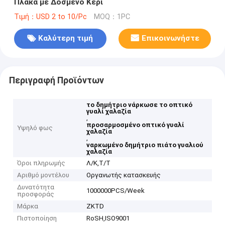
Πλάκα με Δοσμένο Κερί
Τιμή：USD 2 to 10/Pc
MOQ：1PC
Καλύτερη τιμή
Επικοινωνήστε
Περιγραφή Προϊόντων
το δημήτριο νάρκωσε το οπτικό
γυαλί χαλαζία
,
προσαρμοσμένο οπτικό γυαλί
Υψηλό φως
χαλαζία
,
ναρκωμένο δημήτριο πιάτο γυαλιού
χαλαζία
Όροι πληρωμής
Λ/Κ,Τ/Τ
Αριθμό μοντέλου
Οργανωτής κατασκευής
Δυνατότητα
1000000PCS/Week
προσφοράς
Μάρκα
ZKTD
Πιστοποίηση
RoSH,ISO9001