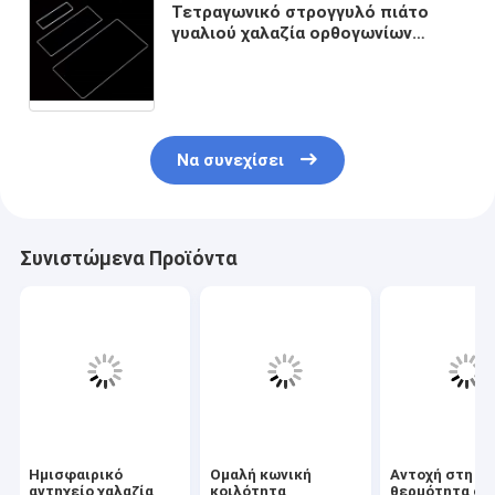
Τετραγωνικό στρογγυλό πιάτο
γυαλιού χαλαζία ορθογωνίων
εξαιρετικά λεπτό Jgs1 για την
ανίχνευση ερευνητικού φθορισμού
προγράμματος εργαστηρίων
Να συνεχίσει
Συνιστώμενα Προϊόντα
Ημισφαιρικό
Ομαλή κωνική
Αντοχή στη
αντηχείο χαλαζία
κοιλότητα
θερμότητα στ