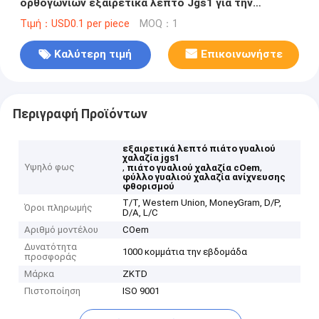
ορθογωνίων εξαιρετικά λεπτό Jgs1 για την
ανίχνευση ερευνητικού φθορισμού προγράμματος
Τιμή：USD0.1 per piece
MOQ：1
εργαστηρίων
Καλύτερη τιμή
Επικοινωνήστε
Περιγραφή Προϊόντων
εξαιρετικά λεπτό πιάτο γυαλιού
χαλαζία jgs1
Υψηλό φως
,
,
πιάτο γυαλιού χαλαζία cOem
φύλλο γυαλιού χαλαζία ανίχνευσης
φθορισμού
T/T, Western Union, MoneyGram, D/P,
Όροι πληρωμής
D/A, L/C
Αριθμό μοντέλου
COem
Δυνατότητα
1000 κομμάτια την εβδομάδα
προσφοράς
Μάρκα
ZKTD
Πιστοποίηση
ISO 9001